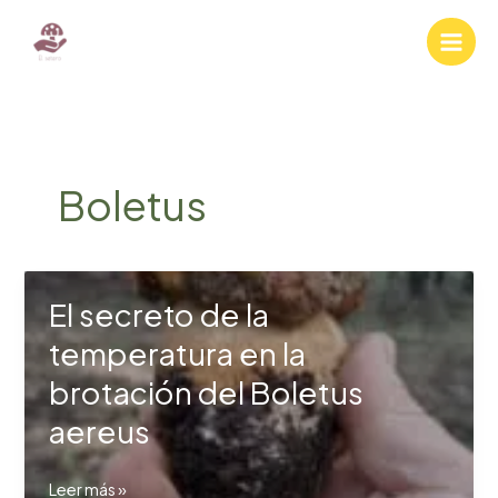
Ir
al
contenido
Boletus
El secreto de la
temperatura en la
brotación del Boletus
aereus
El
Leer más »