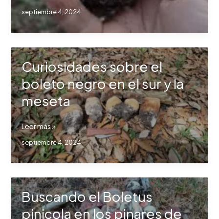
secreto
septiembre 4, 2024
de
la
temperatura
en
Curiosidades sobre el
la
brotación
boleto negro en el sur y la
del
meseta
Boletus
aereus
Curiosidades
Leer más »
sobre
septiembre 4, 2024
el
boleto
negro
en
Buscando el Boletus
el
sur
pinicola en los pinares de