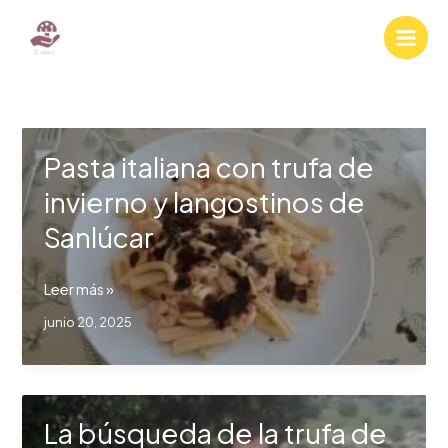
Ir
al
contenido
Pasta italiana con trufa de
invierno y langostinos de
Sanlúcar
Pasta
Leer más »
italiana
junio 20, 2025
con
trufa
de
invierno
La búsqueda de la trufa de
y