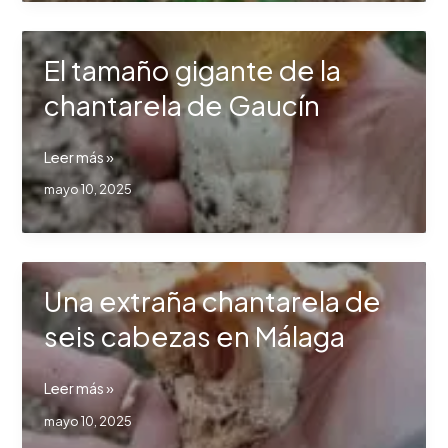
plagas
del
El tamaño gigante de la
huerto
ecológico
chantarela de Gaucín
El
Leer más »
tamaño
mayo 10, 2025
gigante
de
la
chantarela
Una extraña chantarela de
de
Gaucín
seis cabezas en Málaga
Una
Leer más »
extraña
mayo 10, 2025
chantarela