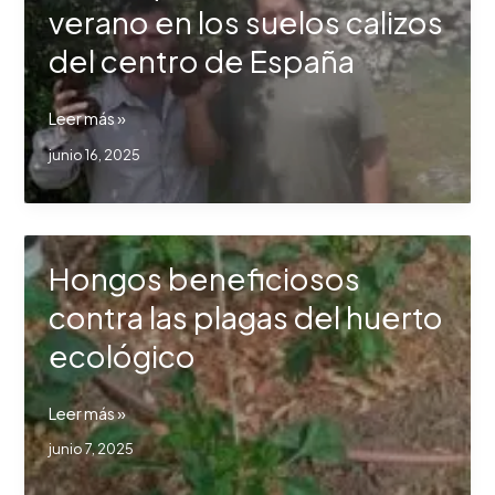
langostinos
verano en los suelos calizos
de
del centro de España
Sanlúcar
La
Leer más »
búsqueda
junio 16, 2025
de
la
trufa
de
Hongos beneficiosos
verano
en
contra las plagas del huerto
los
ecológico
suelos
calizos
del
Hongos
Leer más »
centro
beneficiosos
junio 7, 2025
de
contra
España
las