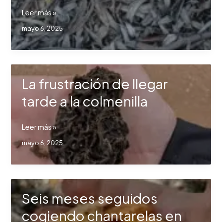
La
Leer más »
inesperada
mayo 6, 2025
campaña
de
colmenillas
en
La frustración de llegar
los
olivares
tarde a la colmenilla
de
Málaga
La
Leer más »
frustración
mayo 6, 2025
de
llegar
tarde
a
Seis meses seguidos
la
colmenilla
cogiendo chantarelas en