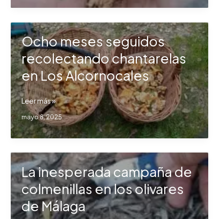
de
seis
cabezas
Ocho meses seguidos
en
Málaga
recolectando chantarelas
en Los Alcornocales
Ocho
Leer más »
meses
mayo 8, 2025
seguidos
recolectando
chantarelas
en
La inesperada campaña de
Los
Alcornocales
colmenillas en los olivares
de Málaga