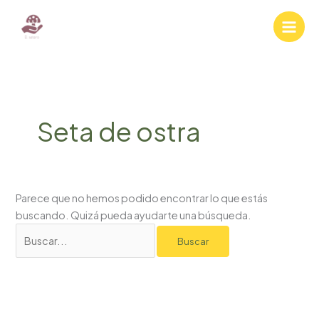
Ir
al
contenido
Seta de ostra
Parece que no hemos podido encontrar lo que estás
buscando. Quizá pueda ayudarte una búsqueda.
Buscar
por: