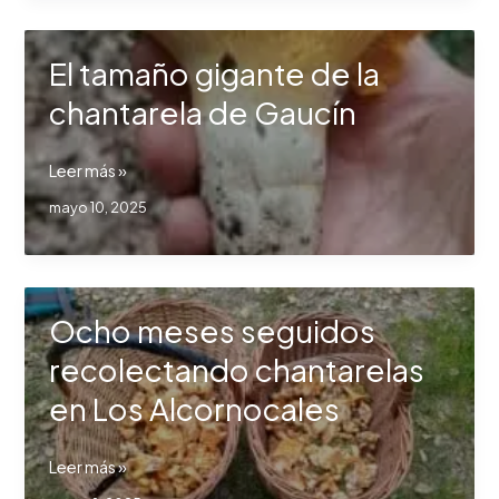
seis
cabezas
El tamaño gigante de la
en
Málaga
chantarela de Gaucín
El
Leer más »
tamaño
mayo 10, 2025
gigante
de
la
chantarela
Ocho meses seguidos
de
Gaucín
recolectando chantarelas
en Los Alcornocales
Ocho
Leer más »
meses