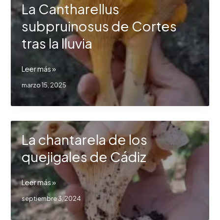
La Cantharellus
chantarela
frente
subpruinosus de Cortes
a
tras la lluvia
las
lluvias
de
La
Leer más »
Cádiz
Cantharellus
marzo 15, 2025
subpruinosus
de
Cortes
tras
La chantarela de los
la
lluvia
quejigales de Cádiz
La
Leer más »
chantarela
septiembre 3, 2024
de
los