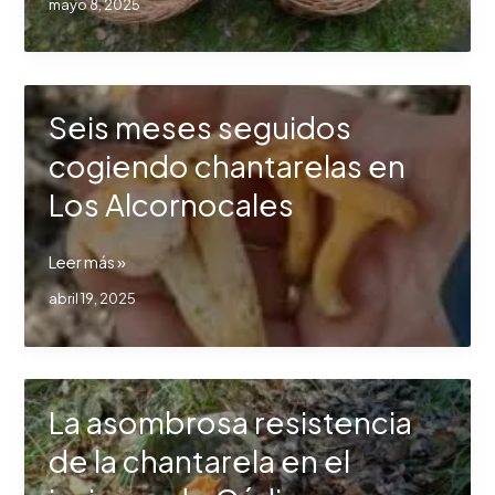
mayo 8, 2025
seguidos
recolectando
chantarelas
en
Seis meses seguidos
Los
Alcornocales
cogiendo chantarelas en
Los Alcornocales
Seis
Leer más »
meses
abril 19, 2025
seguidos
cogiendo
chantarelas
en
La asombrosa resistencia
Los
Alcornocales
de la chantarela en el