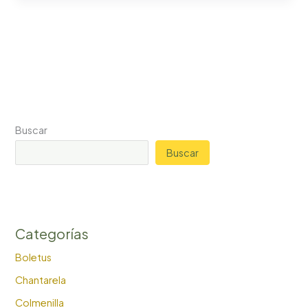
quejigales
de
Cádiz
Buscar
Buscar
Categorías
Boletus
Chantarela
Colmenilla