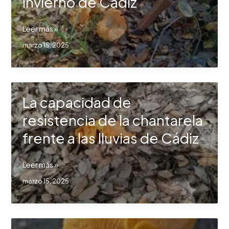
invierno de Cádiz
La
Leer más »
asombrosa
marzo 15, 2025
resistencia
de
la
chantarela
La capacidad de
en
el
resistencia de la chantarela
invierno
frente a las lluvias de Cádiz
de
Cádiz
La
Leer más »
capacidad
marzo 15, 2025
de
resistencia
de
la