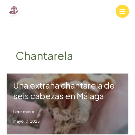
Ir
al
contenido
Chantarela
Una extraña chantarela de
seis cabezas en Málaga
Una
Leer más »
extraña
mayo 10, 2025
chantarela
de